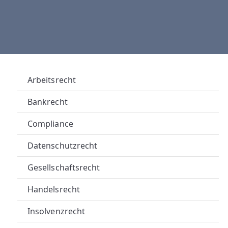
A
U
E
R
Arbeitsrecht
R
Bankrecht
E
Compliance
C
Datenschutzrecht
H
Gesellschaftsrecht
T
Handelsrecht
S
Insolvenzrecht