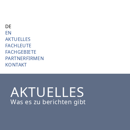
Direkt
L
zum
J
Inhalt
DE
EN
H
AKTUELLES
FACHLEUTE
L
FACHGEBIETE
PARTNERFIRMEN
I
KONTAKT
N
AKTUELLES
D
L
Was es zu berichten gibt
B