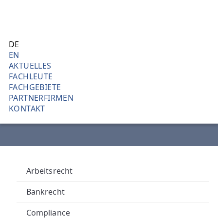
Direkt
L
AKTUEL
zum
J
Inhalt
DE
Was es zu bericht
EN
H
AKTUELLES
FACHLEUTE
L
FACHGEBIETE
PARTNERFIRMEN
I
KONTAKT
N
D
L
Arbeitsrecht
B
Bankrecht
Compliance