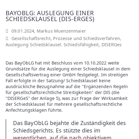
A
BAYOBLG: AUSLEGUNG EINER
N
SCHIEDSKLAUSEL (DIS-ERGES)
W
09.01.2024, Markus Muenzenmaier
Gesellschaftsrecht
,
Prozesse und Schiedsverfahren
,
Ä
Auslegung Schiedsklausel. Schiedsfähigkeit
,
DISERGes
L
Das BayObLG hat mit Beschluss vom 10.10.2022 weite
Grundsätze für die Auslegung einer Schiedsklausel in dem
T
Gesellschaftsvertrag einer GmbH festgelegt. Im streitigen
Fall erfolgte in der Satzung/ Schiedsklausel keine
E
ausdrückliche Bezugnahme auf die "Ergänzenden Regeln
für gesellschaftsrechtliche Streitigkeiten" der DIS (die
"DISERGeS" der Anlage 5), was zur Frage der Wirksamkeit
der Schiedsklausel für mehrere gesellschaftsrechtliche
Anfechtungsklagen führte.
Das BayObLG bejahte die Zuständigkeit des
Schiedsgerichts. Es stützte dies im
wesentlichen, auf die nach objektivem