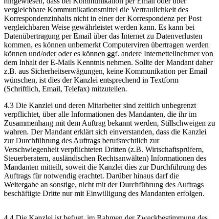
hingewiesen, dass bei Kommunikation per Email oder über
vergleichbare Kommunikationsmittel die Vertraulichkeit des
Korrespondenzinhalts nicht in einer der Korrespondenz per Post
vergleichbaren Weise gewährleistet werden kann. Es kann bei
Datenübertragung per Email über das Internet zu Datenverlusten
kommen, es können unbemerkt Computerviren übertragen werden
können und/oder oder es können ggf. andere Internetteilnehmer von
dem Inhalt der E-Mails Kenntnis nehmen. Sollte der Mandant daher
z.B. aus Sicherheitserwägungen, keine Kommunikation per Email
wünschen, ist dies der Kanzlei entsprechend in Textform
(Schriftlich, Email, Telefax) mitzuteilen.
4.3 Die Kanzlei und deren Mitarbeiter sind zeitlich unbegrenzt
verpflichtet, über alle Informationen des Mandanten, die ihr im
Zusammenhang mit dem Auftrag bekannt werden, Stillschweigen zu
wahren. Der Mandant erklärt sich einverstanden, dass die Kanzlei
zur Durchführung des Auftrags berufsrechtlich zur
Verschwiegenheit verpflichteten Dritten (z.B. Wirtschaftsprüfern,
Steuerberatern, ausländischen Rechtsanwälten) Informationen des
Mandanten mitteilt, soweit die Kanzlei dies zur Durchführung des
Auftrags für notwendig erachtet. Darüber hinaus darf die
Weitergabe an sonstige, nicht mit der Durchführung des Auftrags
beschäftigte Dritte nur mit Einwilligung des Mandanten erfolgen.
4.4 Die Kanzlei ist befugt, im Rahmen der Zweckbestimmung des