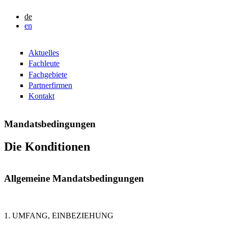
Direkt zum Inhalt
de
ljh
en
Lindlbauer
Aktuelles
Rechtsanwälte
Fachleute
Fachgebiete
Partnerfirmen
Kontakt
Mandatsbedingungen
Die Konditionen
Allgemeine Mandatsbedingungen
1. UMFANG, EINBEZIEHUNG