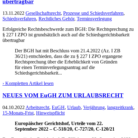
übertragbar
13.11.2022
Gesellschaftsrecht
,
Prozesse und Schiedsverfahren
,
Schiedsverfahren
,
Rechtliches Gehör
,
Terminsverlegung
Erfolgreiche Rechtsbeschwerde zum BGH: Die Rechtsprechung zu
§ 227 I ZPO ist grundsätzlich auch auf die Schiedsgerichtsbarkeit
übertragbar
Der BGH hat mit Beschluss vom 21.4.2022 (Az. I ZB
36/21) entschieden, dass die zu § 227 I ZPO ergangene
Rechtsprechung über die Erheblichkeit von Gründen
für einen Terminverlegungsantrag auf die
Schiedsgerichtsbarkeit...
› Kompletten Artikel lesen
NEUES VOM EuGH ZUM URLAUBSRECHT
04.10.2022
Arbeitsrecht
,
EuGH
,
Urlaub
,
Verjährung
,
langzeitkrank
,
15-Monats-Frist
,
Hinweispflicht
Europäischer Gerichtshof, Urteile vom 22.
September 2022 – C-518/20, C-727/20, C-120/21