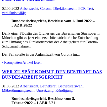
02.06.2022
Arbeitsrecht
,
Corona
,
Direktionsrecht
,
PCR-Test
,
verhältnismäßig
Bundesarbeitsgericht, Beschluss vom 1. Juni 2022 –
5 AZR 28/22
Dank einer Flötistin des Orchesters der Bayerischen Staatsoper in
München gibt es jetzt eine erste höchstrichterliche Entscheidung
zum Umfang des Direktionsrechts des Arbeitgebers für Corona-
Schutzmaßnahmen.
Der Fall spielte in der Anfangszeit von Corona im...
› Kompletten Artikel lesen
WER ZU SPÄT KOMMT, DEN BESTRAFT DAS
BUNDESARBEITSGERICHT
31.05.2022
Arbeitsrecht
,
Betriebsrat
,
Betriebsratswahl
,
Mitbestimmungsrecht
,
Umsetzung
,
Kündigung
Bundesarbeitsgericht, Beschluss vom 8.
Februar2022 – 1 ABR 2/21