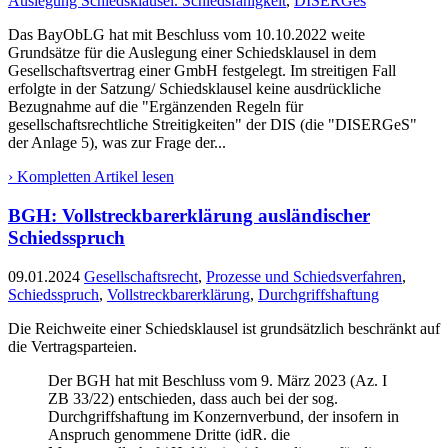
Auslegung Schiedsklausel. Schiedsfähigkeit
,
DISERGes
Das BayObLG hat mit Beschluss vom 10.10.2022 weite
Grundsätze für die Auslegung einer Schiedsklausel in dem
Gesellschaftsvertrag einer GmbH festgelegt. Im streitigen Fall
erfolgte in der Satzung/ Schiedsklausel keine ausdrückliche
Bezugnahme auf die "Ergänzenden Regeln für
gesellschaftsrechtliche Streitigkeiten" der DIS (die "DISERGeS"
der Anlage 5), was zur Frage der...
› Kompletten Artikel lesen
BGH: Vollstreckbarerklärung ausländischer
Schiedsspruch
09.01.2024
Gesellschaftsrecht
,
Prozesse und Schiedsverfahren
,
Schiedsspruch
,
Vollstreckbarerklärung
,
Durchgriffshaftung
Die Reichweite einer Schiedsklausel ist grundsätzlich beschränkt auf
die Vertragsparteien.
Der BGH hat mit Beschluss vom 9. März 2023 (Az. I
ZB 33/22) entschieden, dass auch bei der sog.
Durchgriffshaftung im Konzernverbund, der insofern in
Anspruch genommene Dritte (idR. die