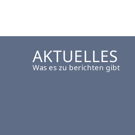
L
J
H
AKTUELLES
L
Was es zu berichten gibt
I
N
D
L