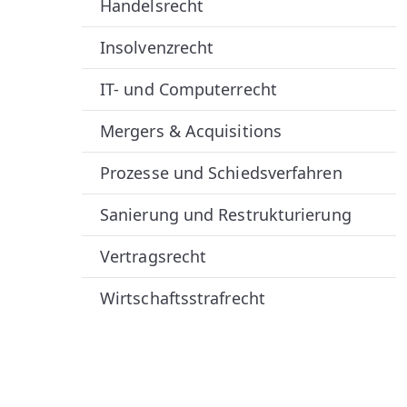
Handelsrecht
T
Insolvenzrecht
S
IT- und Computerrecht
A
Mergers & Acquisitions
N
Prozesse und Schiedsverfahren
W
Sanierung und Restrukturierung
Ä
Vertragsrecht
L
Wirtschaftsstrafrecht
T