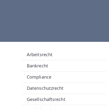
B
A
U
E
R
Arbeitsrecht
R
Bankrecht
E
Compliance
C
Datenschutzrecht
Gesellschaftsrecht
H