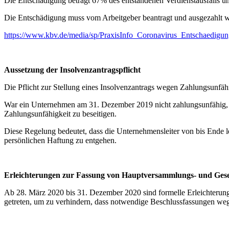
Die Entschädigung beträgt 67% des entstandenen Verdienstausfalls u
Die Entschädigung muss vom Arbeitgeber beantragt und ausgezahlt we
https://www.kbv.de/media/sp/PraxisInfo_Coronavirus_Entschaedigun
Aussetzung der Insolvenzantragspflicht
Die Pflicht zur Stellung eines Insolvenzantrags wegen Zahlungsunfäh
War ein Unternehmen am 31. Dezember 2019 nicht zahlungsunfähig, so
Zahlungsunfähigkeit zu beseitigen.
Diese Regelung bedeutet, dass die Unternehmensleiter von bis Ende l
persönlichen Haftung zu entgehen.
Erleichterungen zur Fassung von Hauptversammlungs- und Gesel
Ab 28. März 2020 bis 31. Dezember 2020 sind formelle Erleichterun
getreten, um zu verhindern, dass notwendige Beschlussfassungen we