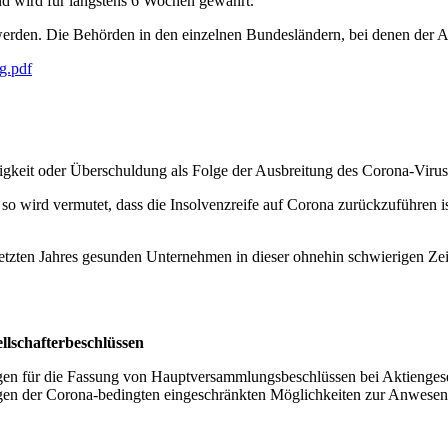
nd wird für längstens 6 Wochen gewährt.
rden. Die Behörden in den einzelnen Bundesländern, bei denen der Ant
g.pdf
igkeit oder Überschuldung als Folge der Ausbreitung des Corona-Virus 
 wird vermutet, dass die Insolvenzreife auf Corona zurückzuführen is
etzten Jahres gesunden Unternehmen in dieser ohnehin schwierigen Zei
lschafterbeschlüssen
gen für die Fassung von Hauptversammlungsbeschlüssen bei Aktiengese
gen der Corona-bedingten eingeschränkten Möglichkeiten zur Anwesen