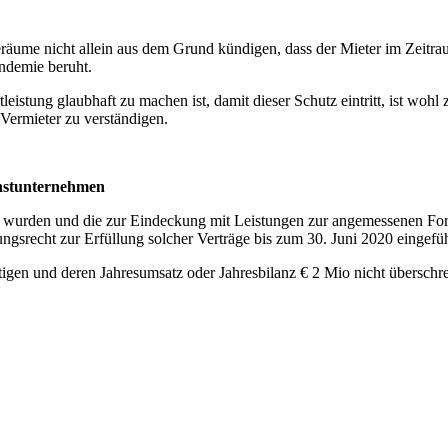
me nicht allein aus dem Grund kündigen, dass der Mieter im Zeitraum 
andemie beruht.
ung glaubhaft zu machen ist, damit dieser Schutz eintritt, ist wohl 
m Vermieter zu verständigen.
instunternehmen
 wurden und die zur Eindeckung mit Leistungen zur angemessenen Forts
gsrecht zur Erfüllung solcher Verträge bis zum 30. Juni 2020 eingefüh
igen und deren Jahresumsatz oder Jahresbilanz € 2 Mio nicht überschrei