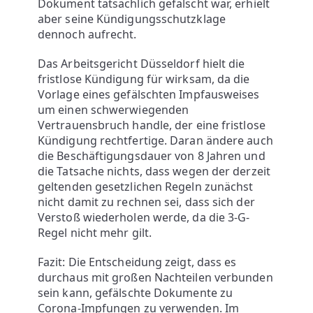
T
Dokument tatsächlich gefälscht war, erhielt
aber seine Kündigungsschutzklage
S
dennoch aufrecht.
Das Arbeitsgericht Düsseldorf hielt die
A
fristlose Kündigung für wirksam, da die
Vorlage eines gefälschten Impfausweises
N
um einen schwerwiegenden
Vertrauensbruch handle, der eine fristlose
W
Kündigung rechtfertige. Daran ändere auch
die Beschäftigungsdauer von 8 Jahren und
die Tatsache nichts, dass wegen der derzeit
Ä
geltenden gesetzlichen Regeln zunächst
nicht damit zu rechnen sei, dass sich der
L
Verstoß wiederholen werde, da die 3-G-
Regel nicht mehr gilt.
T
Fazit:
Die Entscheidung zeigt, dass es
durchaus mit großen Nachteilen verbunden
E
sein kann, gefälschte Dokumente zu
Corona-Impfungen zu verwenden. Im