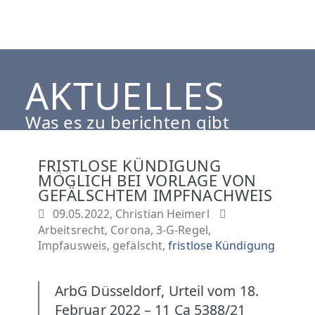
L
Direkt
J
zum
Inhalt
H
AKTUELLES
L
Was es zu berichten gibt
I
FRISTLOSE KÜNDIGUNG
MÖGLICH BEI VORLAGE VON
N
GEFÄLSCHTEM IMPFNACHWEIS
09.05.2022, Christian Heimerl
D
Arbeitsrecht
,
Corona
,
3-G-Regel
,
Impfausweis
,
gefälscht
,
fristlose Kündigung
L
ArbG Düsseldorf, Urteil vom 18.
B
Februar 2022 – 11 Ca 5388/21