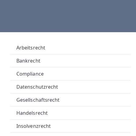
A
U
E
R
Arbeitsrecht
R
Bankrecht
E
Compliance
C
Datenschutzrecht
H
Gesellschaftsrecht
T
Handelsrecht
S
Insolvenzrecht