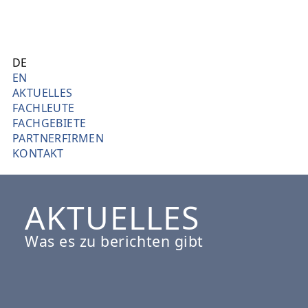
Direkt
L
zum
J
Inhalt
DE
EN
H
AKTUELLES
FACHLEUTE
L
FACHGEBIETE
PARTNERFIRMEN
I
KONTAKT
N
AKTUELLES
D
L
Was es zu berichten gibt
B