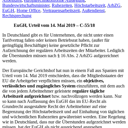
Arbeitszeit
,
europarechtskonforme Auslegung
,
Bundeswirtschaftsminister
,
Ruhezeiten
,
Höchstarbeitszeit
,
ArbZG
,
EuGH
,
Home Office
,
Vertrauensarbeitszeit
,
Außendienst
,
Rechtsprechung
EuGH, Urteil vom 14. Mai 2019 – C-55/18
In Deutschland gibt es für Unternehmen, die nicht unter einen
Tarifvertrag fallen oder keinen Betriebsrat haben, (außer für
geringfügig Beschäftigte) keine gesetzliche Pflicht zur
Aufzeichnung der regulären Arbeitszeiten der Mitarbeiter. Lediglich
die Überstunden müssen nach § 16 Abs. 2 ArbZG aufgezeichnet
werden.
Der Europäische Gerichtshof hat nun in einem Fall aus Spanien mit
Urteil vom 14. Mai 2019 entschieden, dass die Mitgliedsstaaten der
EU die Arbeitgeber verpflichten müssen, ein
objektives,
verlässliches und zugängliches System
einzuführen, mit dem auch
die von jedem Arbeitnehmer geleistete
reguläre tägliche
Arbeitszeit aufgezeichnet
bzw. nachvollzogen werden kann. Nur
so kann nach Auffassung des EuGH das im EU-Recht als
Grundrecht ausgestaltete Recht der Arbeitnehmer auf eine
Begrenzung der Höchstarbeitszeit und auf Einhaltung von täglichen
und wöchentlichen Ruhezeiten gewähreistet werden. Eine Regelung
wie in Deutschland, dass nur die Überstunden aufgezeichnet werden
müssen, hat der EuGH als nicht ausreichend angesehen.