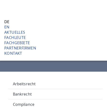
Direkt
L
AKTUEL
zum
J
Inhalt
DE
Was es zu bericht
EN
H
AKTUELLES
FACHLEUTE
L
FACHGEBIETE
PARTNERFIRMEN
I
KONTAKT
N
D
L
Arbeitsrecht
B
Bankrecht
Compliance