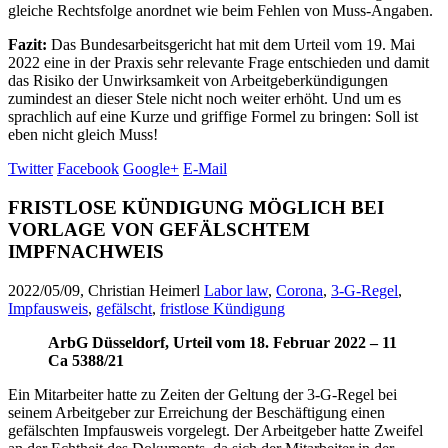
gleiche Rechtsfolge anordnet wie beim Fehlen von Muss-Angaben.
Fazit:
Das Bundesarbeitsgericht hat mit dem Urteil vom 19. Mai
2022 eine in der Praxis sehr relevante Frage entschieden und damit
das Risiko der Unwirksamkeit von Arbeitgeberkündigungen
zumindest an dieser Stele nicht noch weiter erhöht. Und um es
sprachlich auf eine Kurze und griffige Formel zu bringen: Soll ist
eben nicht gleich Muss!
Twitter
Facebook
Google+
E-Mail
FRISTLOSE KÜNDIGUNG MÖGLICH BEI
VORLAGE VON GEFÄLSCHTEM
IMPFNACHWEIS
2022/05/09, Christian Heimerl
Labor law
,
Corona
,
3-G-Regel
,
Impfausweis
,
gefälscht
,
fristlose Kündigung
ArbG Düsseldorf, Urteil vom 18. Februar 2022 – 11
Ca 5388/21
Ein Mitarbeiter hatte zu Zeiten der Geltung der 3-G-Regel bei
seinem Arbeitgeber zur Erreichung der Beschäftigung einen
gefälschten Impfausweis vorgelegt. Der Arbeitgeber hatte Zweifel