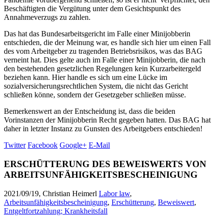
Beschäftigten die Vergütung unter dem Gesichtspunkt des
Annahmeverzugs zu zahlen.
Das hat das Bundesarbeitsgericht im Falle einer Minijobberin
entschieden, die der Meinung war, es handle sich hier um einen Fall
des vom Arbeitgeber zu tragenden Betriebsrisikos, was das BAG
verneint hat. Dies gelte auch im Falle einer Minijobberin, die nach
den bestehenden gesetzlichen Regelungen kein Kurzarbeitergeld
beziehen kann. Hier handle es sich um eine Lücke im
sozialversicherungsrechtlichen System, die nicht das Gericht
schließen könne, sondern der Gesetzgeber schließen müsse.
Bemerkenswert an der Entscheidung ist, dass die beiden
Vorinstanzen der Minijobberin Recht gegeben hatten. Das BAG hat
daher in letzter Instanz zu Gunsten des Arbeitgebers entschieden!
Twitter
Facebook
Google+
E-Mail
ERSCHÜTTERUNG DES BEWEISWERTS VON
ARBEITSUNFÄHIGKEITSBESCHEINIGUNG
2021/09/19, Christian Heimerl
Labor law
,
Arbeitsunfähigkeitsbescheinigung
,
Erschütterung
,
Beweiswert
,
Entgeltfortzahlung; Krankheitsfall