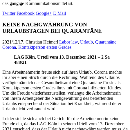
das gängige Kommunikationsmittel ist.
Twitter
Facebook
Google+
E-Mail
KEINE NACHGWÄHRUNG VON
URLAUBSTAGEN BEI QUARANTÄNE
2021/12/17, Christian Heimerl
Labor law
,
Urlaub
,
Quarantäne
,
Corona
,
Kontaktperson ersten Grades
LAG Köln, Urteil vom 13. Dezember 2021 – 2 Sa
488/21
Eine Arbeitnehmerin freute sich auf ihren Urlaub. Corona machte
ihr aber einen Strich durch die Rechnung. Während des Urlaubs
verfügte nämlich das Gesundheitsamt eine Quarantäne für sie als
Kontaktperson ersten Grades ihres mit Corona infizierten Kindes.
Um die Freude wiederherzustellen, verlangte die Arbeitnehmerin
von ihrem Arbeitgeber die Nachgewährung des betreffenden
Urlaubs entsprechend der Situation bei Krankheit, während derer
Urlaub nicht verbraucht wird.
Leider stellte sich auch bei Gericht für die Arbeitnehmerin keine
Freude ein, da das LAG Köln in seinem Urteil vom 13. Dezember
2021 entschied, dass der Urlaub nicht nachgewährt werden muss, da