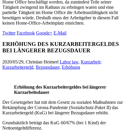
Home Office beschäftigt werden, da zumindest Teile seiner
Tätigkeit zwingend im Rathaus zu erbringen waren und eine
partielle Tätigkeit im Home Office die Arbeitsunfähigkeit nicht
beseitigen würde. Deshalb muss der Arbeitgeber in diesem Fall
keinen Home-Office-Arbeitsplatz einrichten.
Twitter
Facebook
Google+
E-Mail
ERHÖHUNG DES KURZARBEITERGELDES
BEI LÄNGERER BEZUGSDAUER
2020/05/29, Christian Heimerl
Labor law
,
Kurzarbeit;
Kurzarbeitergeld
,
Bezugsdauer
,
Erhöhung
Erhöhung des Kurzarbeitergeldes bei längerer
Kurzarbeitsdauer
Der Gesetzgeber hat mit dem Gesetz zu sozialen Maßnahmen zur
Bekämpfung der Corona-Pandemie (Sozialschutz-Paket II) das
Kurzarbeitergeld (KuG) bei längerer Bezugsdauer erhöht.
Grundsätzlich beträgt das KuG 60/67% (bei 1 Kind) der
Nettoentgeltdifferenz.