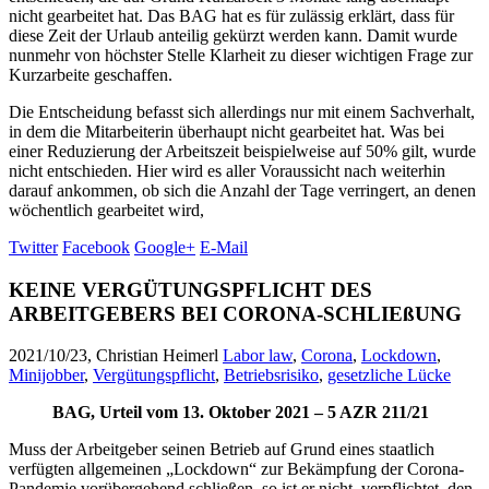
nicht gearbeitet hat. Das BAG hat es für zulässig erklärt, dass für
diese Zeit der Urlaub anteilig gekürzt werden kann. Damit wurde
nunmehr von höchster Stelle Klarheit zu dieser wichtigen Frage zur
Kurzarbeite geschaffen.
Die Entscheidung befasst sich allerdings nur mit einem Sachverhalt,
in dem die Mitarbeiterin überhaupt nicht gearbeitet hat. Was bei
einer Reduzierung der Arbeitszeit beispielweise auf 50% gilt, wurde
nicht entschieden. Hier wird es aller Voraussicht nach weiterhin
darauf ankommen, ob sich die Anzahl der Tage verringert, an denen
wöchentlich gearbeitet wird,
Twitter
Facebook
Google+
E-Mail
KEINE VERGÜTUNGSPFLICHT DES
ARBEITGEBERS BEI CORONA-SCHLIEßUNG
2021/10/23, Christian Heimerl
Labor law
,
Corona
,
Lockdown
,
Minijobber
,
Vergütungspflicht
,
Betriebsrisiko
,
gesetzliche Lücke
BAG, Urteil vom 13. Oktober 2021 – 5 AZR 211/21
Muss der Arbeitgeber seinen Betrieb auf Grund eines staatlich
verfügten allgemeinen „Lockdown“ zur Bekämpfung der Corona-
Pandemie vorübergehend schließen, so ist er nicht verpflichtet, den