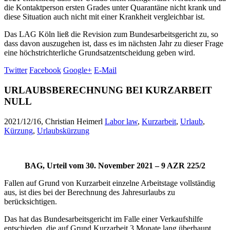
die Kontaktperson ersten Grades unter Quarantäne nicht krank und
diese Situation auch nicht mit einer Krankheit vergleichbar ist.
Das LAG Köln ließ die Revision zum Bundesarbeitsgericht zu, so
dass davon auszugehen ist, dass es im nächsten Jahr zu dieser Frage
eine höchstrichterliche Grundsatzentscheidung geben wird.
Twitter
Facebook
Google+
E-Mail
URLAUBSBERECHNUNG BEI KURZARBEIT
NULL
2021/12/16, Christian Heimerl
Labor law
,
Kurzarbeit
,
Urlaub
,
Kürzung
,
Urlaubskürzung
BAG, Urteil vom 30. November 2021 – 9 AZR 225/2
Fallen auf Grund von Kurzarbeit einzelne Arbeitstage vollständig
aus, ist dies bei der Berechnung des Jahresurlaubs zu
berücksichtigen.
Das hat das Bundesarbeitsgericht im Falle einer Verkaufshilfe
entschieden, die auf Grund Kurzarbeit 3 Monate lang überhaupt