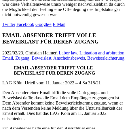
war diese Verhaltensweise umso weniger nachvollziehbar, da durch
die Möglichkeit der Testung eine Offenlegung des Impfstatus gar
nicht notwendig gewesen war.
Twitter
Facebook
Google+
E-Mail
EMAIL-ABSENDER TRIFFT VOLLE
BEWEISLAST FÜR DEREN ZUGANG
2022/02/23, Christian Heimerl
Labor law
,
Litigation and arbitration
,
Email
,
Zugang
,
Beweislast
,
Anscheinsbeweis
,
Beweiserleichterung
EMAIL-ABSENDER TRIFFT VOLLE
BEWEISLAST FÜR DEREN ZUGANG
LAG Köln, Urteil vom 11. Januar 2022 – 4 Sa 315/21
Den Absender einer Email trifft die volle Darlegungs- und
Beweislast dafür, dass die Email dem Empfänger zugegangen ist.
Dem Absender kommt keine Beweiserleichterung zugute, wenn er
nach dem Versenden keine Meldung über die Unzustellbarkeit der
Email erhält. Dies hat das LAG Köln am 11. Januar 2022
entschieden.
Ein Arbeitgeber hatte eine für den Ausschluss eines