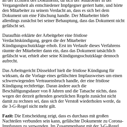
an der Echtheit des Dokuments, da sich der Mitarbeiter in der
Vergangenheit als entschiedener Impfgegner geriert hatte, und hörte
den Mitarbeiter zu seinem Verdacht an, dass es sich bei dem
Dokument um eine Fälschung handle. Der Mitarbeiter blieb
allerdings zunächst bei seiner Behauptung, dass das Dokument nicht
gefälscht sei.
Daraufhin erklärte der Arbeitgeber eine fristlose
Verdachtskündigung, gegen die der Mitarbeiter
Kündigungsschutzklage erhob. Erst im Verlaufe dieses Verfahrens
räumte der Mitarbeiter dann ein, dass das Dokument tatsächlich
gefälscht war, erhielt aber seine Kündigungsschutzklage dennoch
aufrecht.
Das Arbeitsgericht Düsseldorf hielt die fristlose Kündigung für
wirksam, da die Vorlage eines gefälschten Impfausweises um einen
schwerwiegenden Vertrauensbruch handle, der eine fristlose
Kündigung rechtfertige. Daran ändere auch die
Beschäftigungsdauer von 8 Jahren und die Tatsache nichts, dass
wegen der derzeit geltenden gesetzlichen Regeln zunächst nicht
damit zu rechnen sei, dass sich der Verstoß wiederholen werde, da
die 3-G-Regel nicht mehr gilt.
Fazit:
Die Entscheidung zeigt, dass es durchaus mit großen
Nachteilen verbunden sein kann, gefälschte Dokumente zu Corona-
Impfungen zu verwenden. Im Zusammenhang mit der 3-G-Regel