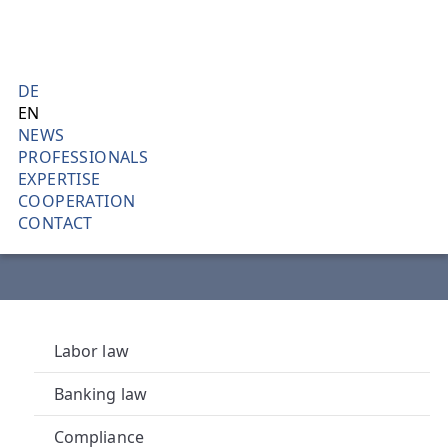
Skip
L
NEWS
to
J
main
DE
Current Develop
content
EN
H
NEWS
PROFESSIONALS
L
EXPERTISE
COOPERATION
I
CONTACT
N
D
L
Labor law
B
Banking law
Compliance