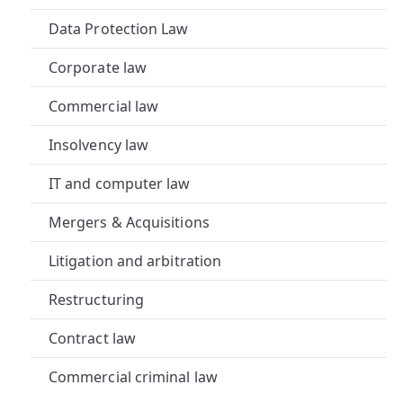
A
Data Protection Law
U
Corporate law
E
Commercial law
R
Insolvency law
R
IT and computer law
E
Mergers & Acquisitions
C
Litigation and arbitration
H
Restructuring
T
Contract law
S
Commercial criminal law