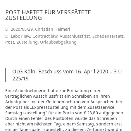
A
POST HAFTET FÜR VERSPÄTETE
N
ZUSTELLUNG
W
2020/05/29, Christian Heimerl
Labor law
,
Contract law
,
Ausschlussfrist
,
Schadensersatz
,
Ä
Post
,
Zustellung
,
Urlaubsabgeltung
L
T
OLG Köln, Beschluss vom 16. April 2020 – 3 U
225/19
E
Eine Arbeitnehmerin hatte zur Einhaltung einer
vertraglichen Ausschlussfrist ein Schreiben an ihren
Arbeitgeber mit der Geltendmachung von Ansprüchen bei
der Post als „Expresszustellung mit dem Zusatzservice
Samstagszustellung“ für ein Porto von € 23,80 aufgegeben.
Durch einen Fehler des Postboten wurde das Schreiben
aber nicht am nächsten Tag, einem Samstag, sondern erst
einige Tage später zugestellt, zu diesem Zeitpunkt war die