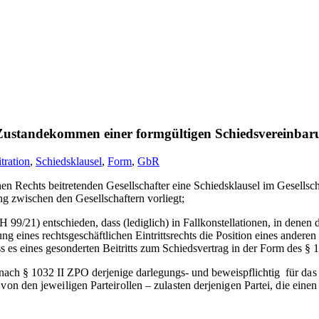
Zustandekommen einer formgültigen Schiedsvereinbar
tration
,
Schiedsklausel
,
Form
,
GbR
ichen Rechts beitretenden Gesellschafter eine Schiedsklausel im Gesells
 zwischen den Gesellschaftern vorliegt;
21) entschieden, dass (lediglich) in Fallkonstellationen, in denen de
 eines rechtsgeschäftlichen Eintrittsrechts die Position eines anderen
s es eines gesonderten Beitritts zum Schiedsvertrag in der Form des §
 nach § 1032 II ZPO derjenige darlegungs- und beweispflichtig
für da
von den jeweiligen Parteirollen – zulasten derjenigen Partei, die ein