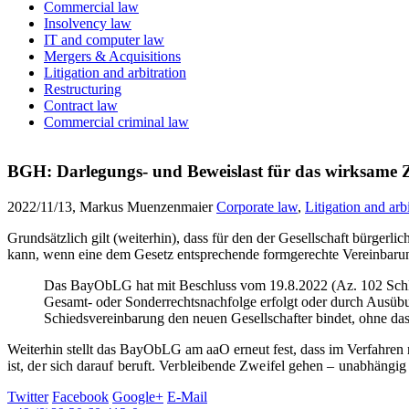
Commercial law
Insolvency law
IT and computer law
Mergers & Acquisitions
Litigation and arbitration
Restructuring
Contract law
Commercial criminal law
BGH: Darlegungs- und Beweislast für das wirksame 
2022/11/13, Markus Muenzenmaier
Corporate law
,
Litigation and arbi
Grundsätzlich gilt (weiterhin), dass für den der Gesellschaft bürgerl
kann, wenn eine dem Gesetz entsprechende formgerechte Vereinbarung
Das BayObLG hat mit Beschluss vom 19.8.2022 (Az. 102 SchH 99/
Gesamt- oder Sonderrechtsnachfolge erfolgt oder durch Ausübung
Schiedsvereinbarung den neuen Gesellschafter bindet, ohne das
Weiterhin stellt das BayObLG am aaO erneut fest, dass im Verfahren
ist,
der sich darauf beruft. Verbleibende Zweifel gehen – unabhängig 
Twitter
Facebook
Google+
E-Mail