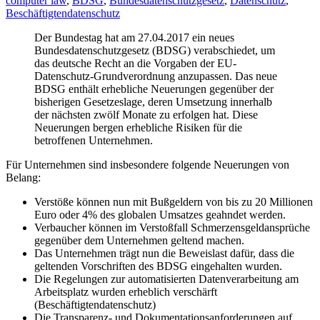
computer law
,
BDSG
,
Bundesdatenschutzgesetz
,
Datenschutz
,
Beschäftigtendatenschutz
Der Bundestag hat am 27.04.2017 ein neues
Bundesdatenschutzgesetz (BDSG) verabschiedet, um
das deutsche Recht an die Vorgaben der EU-
Datenschutz-Grundverordnung anzupassen. Das neue
BDSG enthält erhebliche Neuerungen gegenüber der
bisherigen Gesetzeslage, deren Umsetzung innerhalb
der nächsten zwölf Monate zu erfolgen hat. Diese
Neuerungen bergen erhebliche Risiken für die
betroffenen Unternehmen.
Für Unternehmen sind insbesondere folgende Neuerungen von
Belang:
Verstöße können nun mit Bußgeldern von bis zu 20 Millionen
Euro oder 4% des globalen Umsatzes geahndet werden.
Verbaucher können im Verstoßfall Schmerzensgeldansprüche
gegenüber dem Unternehmen geltend machen.
Das Unternehmen trägt nun die Beweislast dafür, dass die
geltenden Vorschriften des BDSG eingehalten wurden.
Die Regelungen zur automatisierten Datenverarbeitung am
Arbeitsplatz wurden erheblich verschärft
(Beschäftigtendatenschutz)
Die Transparenz- und Dokumentationsanforderungen auf