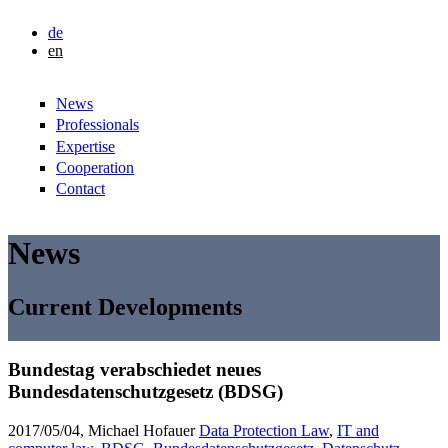
Skip to main content
de
ljh
en
Lindlbauer
News
Rechtsanwälte
Professionals
Expertise
Cooperation
Contact
News
Current Developments
Bundestag verabschiedet neues
Bundesdatenschutzgesetz (BDSG)
2017/05/04, Michael Hofauer
Data Protection Law
,
IT and